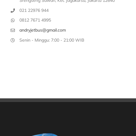
Srengseng Sawah, Kec Jagakarsa, Jakarta 12640
021 22976 944
0812 7671 4995
andryjetbus@gmail.com
Senin - Minggu: 7:00 - 21:00 WIB