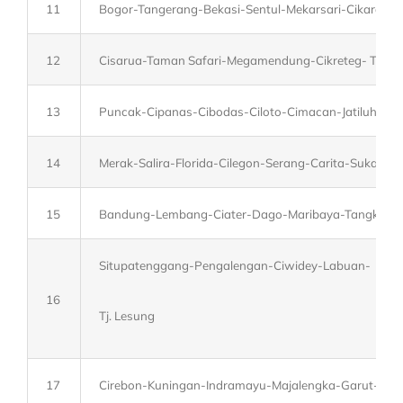
11
Bogor-Tangerang-Bekasi-Sentul-Mekarsari-Cikarang-
12
Cisarua-Taman Safari-Megamendung-Cikreteg- Taman
13
Puncak-Cipanas-Cibodas-Ciloto-Cimacan-Jatiluhur-P
14
Merak-Salira-Florida-Cilegon-Serang-Carita-Sukabu
15
Bandung-Lembang-Ciater-Dago-Maribaya-Tangkuban 
Situpatenggang-Pengalengan-Ciwidey-Labuan-
16
Tj. Lesung
17
Cirebon-Kuningan-Indramayu-Majalengka-Garut-Sum