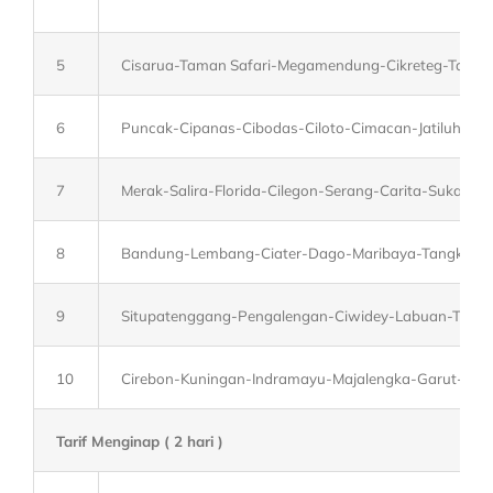
5
Cisarua-Taman Safari-Megamendung-Cikreteg-Taman 
6
Puncak-Cipanas-Cibodas-Ciloto-Cimacan-Jatiluhur-P
7
Merak-Salira-Florida-Cilegon-Serang-Carita-Sukabu
8
Bandung-Lembang-Ciater-Dago-Maribaya-Tangkuban 
9
Situpatenggang-Pengalengan-Ciwidey-Labuan-Tj.Le
10
Cirebon-Kuningan-Indramayu-Majalengka-Garut-Su
Tarif Menginap ( 2 hari )