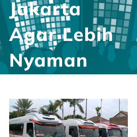
Jakarta
Agar Lebih
Nyaman
View
Larger
Image