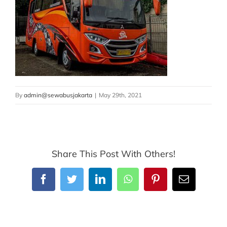
By
admin@sewabusjakarta
|
May 29th, 2021
Share This Post With Others!
Facebook
Twitter
LinkedIn
WhatsApp
Pinterest
Email